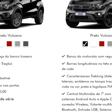
reto Vulcano
Preto Vulca
ça do banco traseiro
Banco do motorista com regu
 Tração)
Barras longitudinais no teto 
de roda
Caracterizacao Trekking (Ades
batível
laterais, emblema na tampa trase
o nas portas
roda na cor preta e logotipos FI
0,00
Central Multimídia de 7" com 
de série
sistemas Android Auto e Apple 
conexão Wireless, Volante multi
Bluetooth, Entrada USB, Sistem