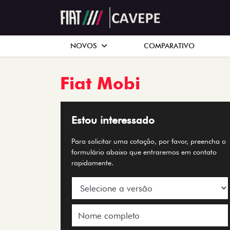
NOVOS
COMPARATIVO
Fiat
Mobi
Estou interessado
Para solicitar uma cotação, por favor, preencha o
formulário abaixo que entraremos em contato
rapidamente.