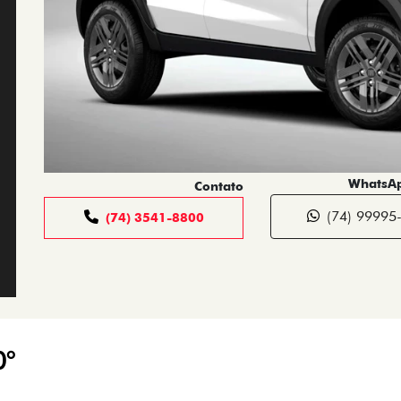
WhatsAp
Contato
(74) 99995
(74) 3541-8800
0°