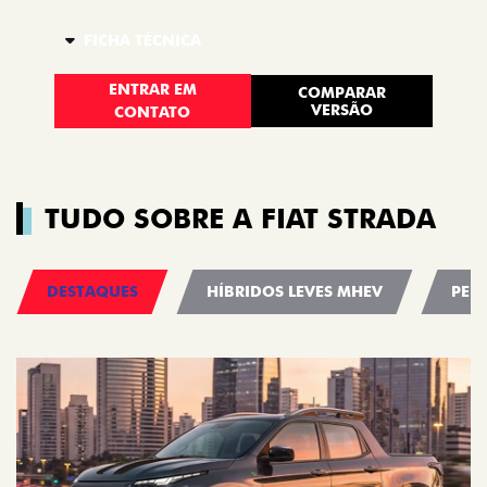
FICHA TÉCNICA
ENTRAR EM
COMPARAR
VERSÃO
CONTATO
TUDO SOBRE A FIAT STRADA
DESTAQUES
HÍBRIDOS LEVES MHEV
PER