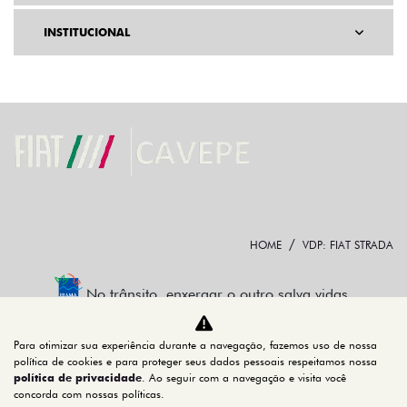
INSTITUCIONAL
HOME
VDP: FIAT STRADA
No trânsito, enxergar o outro salva vidas.
Para otimizar sua experiência durante a navegação, fazemos uso de nossa
política de cookies e para proteger seus dados pessoais respeitamos nossa
política de privacidade
. Ao seguir com a navegação e visita você
42.013.920/0001-94
concorda com nossas políticas.