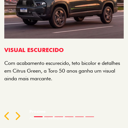
A
O
VISUAL ESCURECIDO
r
Com acabamento escurecido, teto bicolor e detalhes
c
em Citrus Green, a Toro 50 anos ganha um visual
ainda mais marcante.
Previous
Next