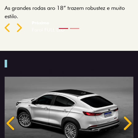
As grandes rodas aro 18” trazem robustez e muito
e
estilo.
Previous
Next
A SUA FIAT STRADA POR
TODOS OS ÂNGULOS
Anterior
Próx