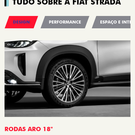
TUDO SOBRE A FIAT STRADA
DESIGN
PERFORMANCE
ESPAÇO E INTER
F
T
RODAS ARO 18"
m