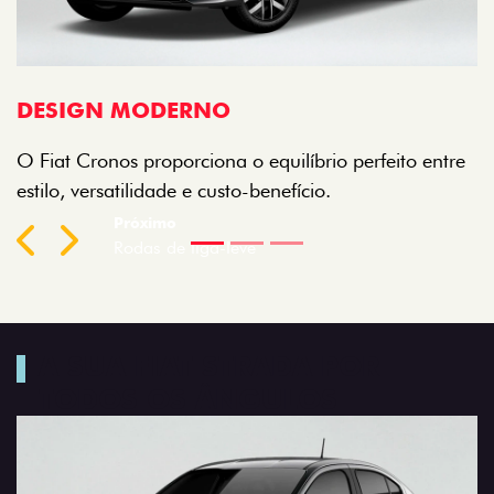
R
A
DESIGN MODERNO
a
O Fiat Cronos proporciona o equilíbrio perfeito entre
C
estilo, versatilidade e custo-benefício.
v
Previous
Next
A SUA FIAT STRADA POR
TODOS OS ÂNGULOS