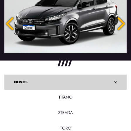
Anterior
Próx
NOVOS
TITANO
STRADA
TORO