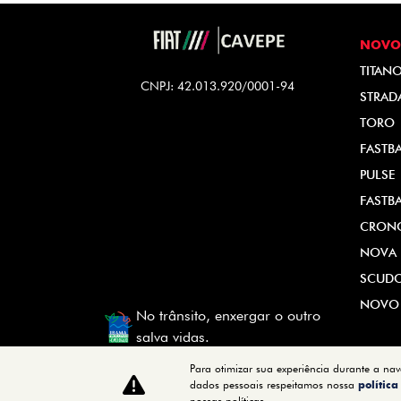
NOVO
TITAN
CNPJ: 42.013.920/0001-94
STRAD
TORO
FASTB
PULSE
FASTB
CRON
NOVA 
SCUD
NOVO
No trânsito, enxergar o outro
salva vidas.
Para otimizar sua experiência durante a na
dados pessoais respeitamos nossa
polític
nossas políticas.