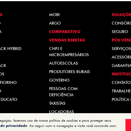
S
MOBI
SOLUÇÕE
O
ARGO
CONSÓR
A
COMPARATIVO
SEGURO
VENDAS DIRETAS
PÓS VEN
ACK HYBRID
CNPJ E
SERVIÇOS
MICROEMPRESÁRIOS
ACESSÓRI
AUTOESCOLAS
ACK
GARANTI
PRODUTORES RURAIS
OS
INSTITU
GOVERNO
FIORINO
CONTATO
PESSOAS COM
O
TRABALH
DEFICIÊNCIA
 DUCATO
POLÍTICA
TAXISTAS
LOCADORAS
vegação, fazemos uso de nossa política de cookies e para proteger seus
a de privacidade
. Ao seguir com a navegação e visita você concorda com
Desenvolvido pela DEALERSPACE ® Direitos Reservados.