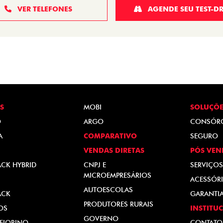
VER TELEFONES
AGENDE SEU TEST-DR
S
MOBI
SOLUÇÕE
O
ARGO
CONSÓR
A
COMPARATIVO
SEGURO
VENDAS DIRETAS
PÓS VEN
ACK HYBRID
CNPJ E
SERVIÇOS
MICROEMPRESÁRIOS
ACESSÓRI
AUTOESCOLAS
ACK
GARANTI
PRODUTORES RURAIS
OS
INSTITU
GOVERNO
FIORINO
CONTATO