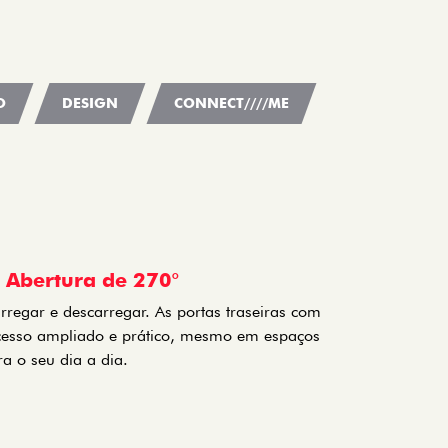
O
DESIGN
CONNECT////ME
m Abertura de 270°
rregar e descarregar. As portas traseiras com
cesso ampliado e prático, mesmo em espaços
a o seu dia a dia.