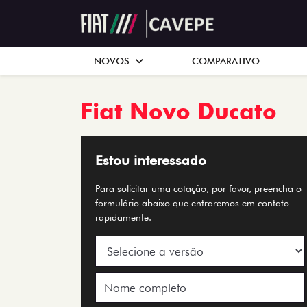
NOVOS
COMPARATIVO
Fiat
Novo Ducato
Estou interessado
Para solicitar uma cotação, por favor, preencha o
formulário abaixo que entraremos em contato
rapidamente.