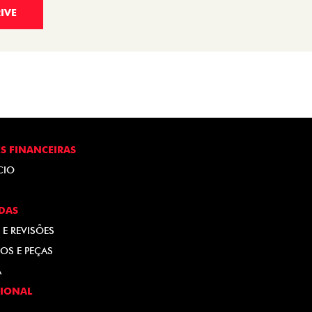
IVE
S FINANCEIRAS
CIO
DAS
 E REVISÕES
OS E PEÇAS
A
CIONAL