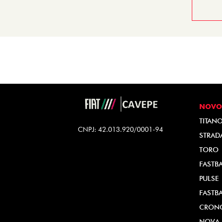
NOVO
TITAN
CNPJ: 42.013.920/0001-94
STRAD
TORO
FASTB
PULSE
FASTB
CRON
NOVA 